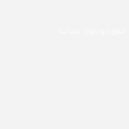
قهوة وحلوى عمانية
حلويات الحكيم
تذوق أشهى الحلويات العمانية في حكيم. في أجواء مريحة،
استمتع بالحلوى العمانية إلى جانب قائمة طعام شهية بنفس